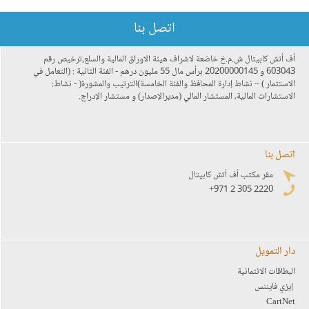
اتصل بنا
أف أتش كابيتال ش.م.خ خاضعة لاشراف هيئة الاوراق المالية والسلع,ترخيص رقم
603043 و 20200000145 برأس مال 55 مليون درهم - الفئة الثانية : (التعامل في
الاستثمار ) – نشاط إدارة المحافظ والفئة الخامسة)الترتيب والمشورة( - نشاط:
الاستشارات المالية، المستشار المالي (مديرالإصدار) و مستشار الإدراج.
اتصل بنا
مقر مكتب أف أتش كابيتال
+971 2 305 2220
دار التمويل
البطاقات الائتمانية
إيزي فايننس
CartNet