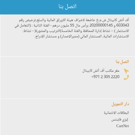
اتصل بنا
أف أتش كابيتال ش.م.خ خاضعة لاشراف هيئة الاوراق المالية والسلع,ترخيص رقم
603043 و 20200000145 برأس مال 55 مليون درهم - الفئة الثانية : (التعامل في
الاستثمار ) – نشاط إدارة المحافظ والفئة الخامسة)الترتيب والمشورة( - نشاط:
الاستشارات المالية، المستشار المالي (مديرالإصدار) و مستشار الإدراج.
اتصل بنا
مقر مكتب أف أتش كابيتال
+971 2 305 2220
دار التمويل
البطاقات الائتمانية
إيزي فايننس
CartNet